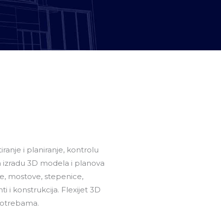
ranje i planiranje, kontrolu
 izradu 3D modela i planova
ade, mostove, stepenice,
i konstrukcija. Flexijet 3D
 potrebama.