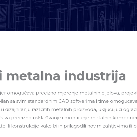
i metalna industrija
u jer omogućava precizno mjerenje metalnih dijelova, projekti
bilan sa svim standardnim CAD softverima i time omogućava
i dizajniranju različitih metalnih proizvoda, uključujući ogr
ava precizno usklađivanje i montiranje metalnih komponenti 
li konstrukcije kako bi ih prilagodili novim zahtjevima ili