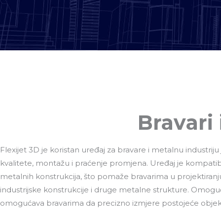
Bravari 
Flexijet 3D je koristan uređaj za bravare i metalnu industrij
kvalitete, montažu i praćenje promjena. Uređaj je kompati
metalnih konstrukcija, što pomaže bravarima u projektiranju 
industrijske konstrukcije i druge metalne strukture. Omoguć
omogućava bravarima da precizno izmjere postojeće objekte i